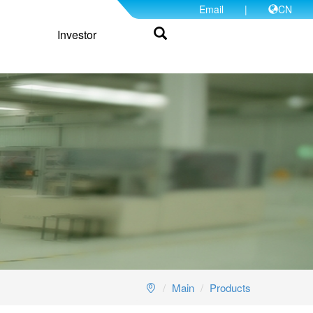
Email
|
CN
Investor
Main
Products